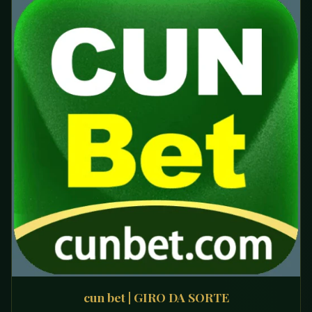
cun bet | GIRO DA SORTE