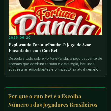
2026-06-20
Explorando FortunePanda: O Jogo de Azar
Encantador com Cun Bet
Descubra tudo sobre FortunePanda, o jogo cativante de
apostas que combina fortuna e estratégia, incluindo
suas regras empolgantes e o impacto no atual cenário
de jogos.
Por que o cun bet é a Escolha
Número 1 dos Jogadores Brasileiros