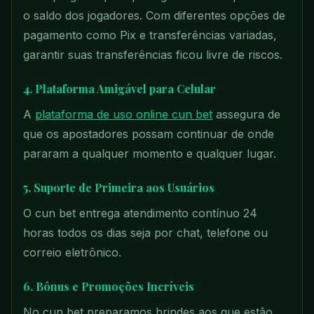
o saldo dos jogadores. Com diferentes opções de
pagamento como Pix e transferências variadas,
garantir suas transferências ficou livre de riscos.
4. Plataforma Amigável para Celular
A
plataforma de uso online cun bet
assegura de
que os apostadores possam continuar de onde
pararam a qualquer momento e qualquer lugar.
5. Suporte de Primeira aos Usuários
O cun bet entrega atendimento contínuo 24
horas todos os dias seja por chat, telefone ou
correio eletrônico.
6. Bônus e Promoções Incríveis
No cun bet preparamos brindes aos que estão