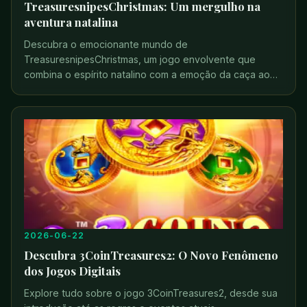
TreasuresnipesChristmas: Um mergulho na
aventura natalina
Descubra o emocionante mundo de
TreasuresnipesChristmas, um jogo envolvente que
combina o espírito natalino com a emoção da caça ao
tesouro e estratégias de 'cun bet'. Explore o conceito,
as regras e como ele se integra aos eventos atuais.
2026-06-22
Descubra 3CoinTreasures2: O Novo Fenômeno
dos Jogos Digitais
Explore tudo sobre o jogo 3CoinTreasures2, desde sua