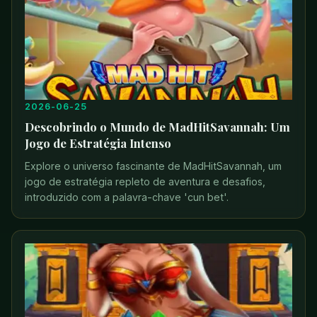
2026-06-25
Descobrindo o Mundo de MadHitSavannah: Um
Jogo de Estratégia Intenso
Explore o universo fascinante de MadHitSavannah, um
jogo de estratégia repleto de aventura e desafios,
introduzido com a palavra-chave 'cun bet'.