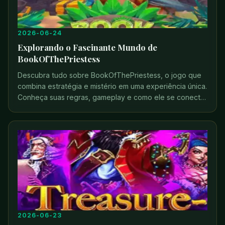
2026-06-24
Explorando o Fascinante Mundo de
BookOfThePriestess
Descubra tudo sobre BookOfThePriestess, o jogo que
combina estratégia e mistério em uma experiência única.
Conheça suas regras, gameplay e como ele se conecta
com os eventos atuais.
2026-06-23