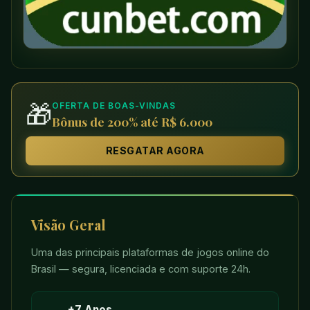
🎁
OFERTA DE BOAS-VINDAS
Bônus de 200% até R$ 6.000
RESGATAR AGORA
Visão Geral
Uma das principais plataformas de jogos online do
Brasil — segura, licenciada e com suporte 24h.
+7 Anos