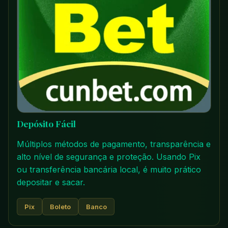
Depósito Fácil
Múltiplos métodos de pagamento, transparência e
alto nível de segurança e proteção. Usando Pix
ou transferência bancária local, é muito prático
depositar e sacar.
Pix
Boleto
Banco