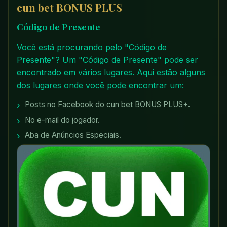
cun bet BONUS PLUS
Código de Presente
Você está procurando pelo "Código de
Presente"? Um "Código de Presente" pode ser
encontrado em vários lugares. Aqui estão alguns
dos lugares onde você pode encontrar um:
Posts no Facebook do cun bet BONUS PLUS+.
No e-mail do jogador.
Aba de Anúncios Especiais.