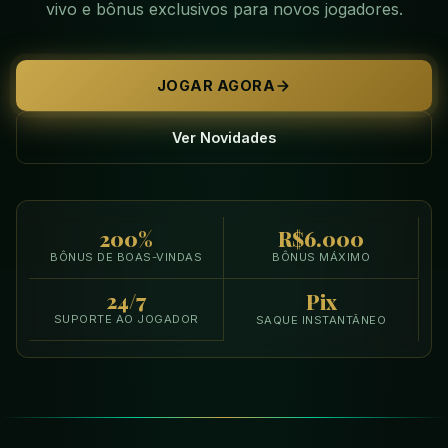
vivo e bônus exclusivos para novos jogadores.
JOGAR AGORA
Ver Novidades
200%
R$6.000
BÔNUS DE BOAS-VINDAS
BÔNUS MÁXIMO
24/7
Pix
SUPORTE AO JOGADOR
SAQUE INSTANTÂNEO