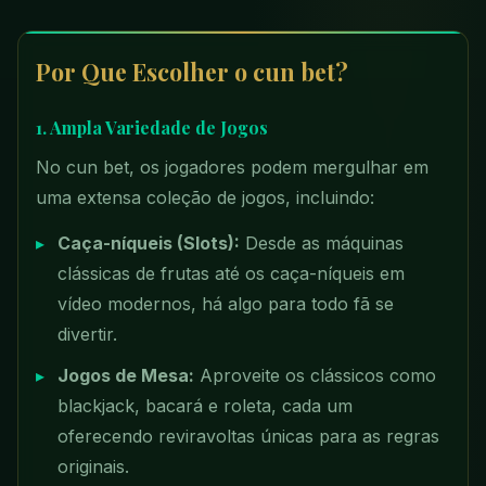
Por Que Escolher o cun bet?
1. Ampla Variedade de Jogos
No cun bet, os jogadores podem mergulhar em
uma extensa coleção de jogos, incluindo:
Caça-níqueis (Slots):
Desde as máquinas
clássicas de frutas até os caça-níqueis em
vídeo modernos, há algo para todo fã se
divertir.
Jogos de Mesa:
Aproveite os clássicos como
blackjack, bacará e roleta, cada um
oferecendo reviravoltas únicas para as regras
originais.