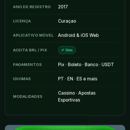
2017
ANO DE REGISTRO
Curaçao
LICENÇA
Android & iOS Web
APLICATIVO MÓVEL
ACEITA BRL / PIX
✔ Sim
Pix · Boleto · Banco · USDT
PAGAMENTOS
PT · EN · ES e mais
IDIOMAS
Cassino · Apostas
MODALIDADES
Esportivas