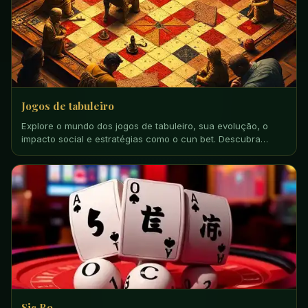
Jogos de tabuleiro
Explore o mundo dos jogos de tabuleiro, sua evolução, o
impacto social e estratégias como o cun bet. Descubra
como esses jogos continuam a conquistar jogadores.
Sic Bo