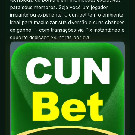
para seus membros. Seja você um jogador
iniciante ou experiente, o cun bet tem o ambiente
ideal para maximizar sua diversão e suas chances
de ganho — com transações via Pix instantâneo e
suporte dedicado 24 horas por dia.