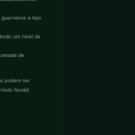
guerreiros e tipo
tindo um nível de
 camada de
as podem ser
eríodo feudal