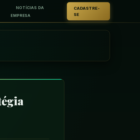
NOTÍCIAS DA
CADASTRE-
SE
EMPRESA
tégia