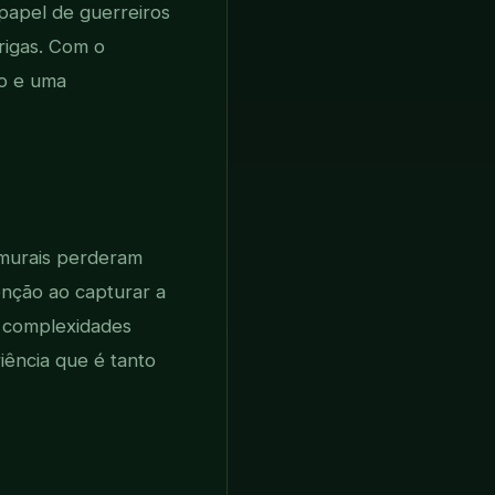
 papel de guerreiros
rigas. Com o
so e uma
amurais perderam
enção ao capturar a
s complexidades
iência que é tanto