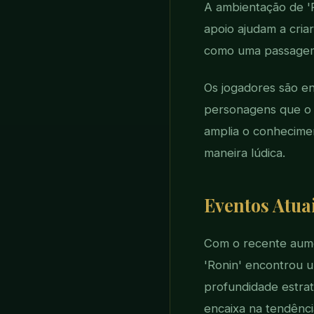
A ambientação de 'R
apoio ajudam a cria
como uma passagem n
Os jogadores são en
personagens que o 
amplia o conhecime
maneira lúdica.
Eventos Atuai
Com o recente aume
'Ronin' encontrou u
profundidade estrat
encaixa na tendênc