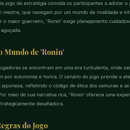
te jogo de estratégia convida os participantes a adotar o
m mestre, que navegam por um mundo de rivalidade e int
ar o maior guerreiro, 'Ronin' exige planejamento cuidado
 aguçada.
o Mundo de 'Ronin'
s jogadores se encontram em uma era turbulenta, onde s
m por autonomia e honra. O cenário do jogo prende a at
o japonesa, refletindo o código de ética dos samurais e a
 Por meio de sua narrativa rica, 'Ronin' oferece uma exper
trategicamente desafiadora.
egras do Jogo