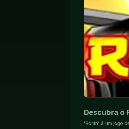
Descubra o F
'Ronin' é um jogo d