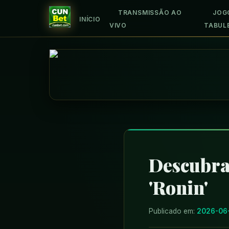
TRANSMISSÃO AO
JOG
INÍCIO
VIVO
TABUL
Descubra 
'Ronin'
Publicado em:
2026-06