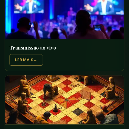
Transmissão ao vivo
LER MAIS