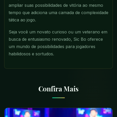
ampliar suas possibilidades de vitória ao mesmo
tempo que adiciona uma camada de complexidade
tática ao jogo.
Seja você um novato curioso ou um veterano em
busca de entusiasmo renovado, Sic Bo oferece
um mundo de possibilidades para jogadores
habilidosos e sortudos.
Confira Mais