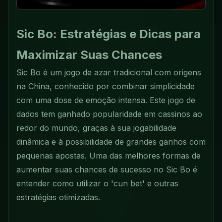
Sic Bo: Estratégias e Dicas para
Maximizar Suas Chances
Sic Bo é um jogo de azar tradicional com origens
na China, conhecido por combinar simplicidade
com uma dose de emoção intensa. Este jogo de
dados tem ganhado popularidade em cassinos ao
redor do mundo, graças à sua jogabilidade
dinâmica e à possibilidade de grandes ganhos com
pequenas apostas. Uma das melhores formas de
aumentar suas chances de sucesso no Sic Bo é
entender como utilizar o 'cun bet' e outras
estratégias otimizadas.