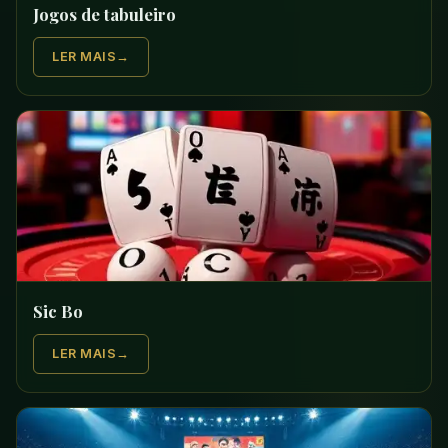
Jogos de tabuleiro
LER MAIS
Sic Bo
LER MAIS