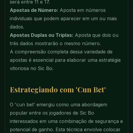
será entre 11 e 17.
Apostas de Número:
Aposta em números
individuais que podem aparecer em um ou mais
dados.
Apostas Duplas ou Triplas:
Aposta que dois ou
três dados mostrarão o mesmo número.
A compreensão completa dessa variedade de
apostas é essencial para elaborar uma estratégia
vitoriosa no Sic Bo.
Estrategiando com 'Cun Bet'
O 'cun bet' emergiu como uma abordagem
popular entre os jogadores de Sic Bo
interessados em uma combinação de segurança e
potencial de ganho. Esta técnica envolve colocar