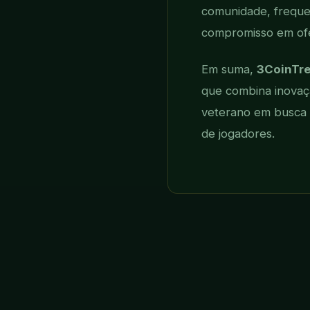
comunidade, freque
compromisso em ofe
Em suma,
3CoinTr
que combina inovaç
veterano em busca d
de jogadores.