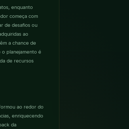
atos, enquanto
gador começa com
r de desafios ou
adquiridas ao
têm a chance de
e o planejamento é
rda de recursos
formou ao redor do
ncias, enriquecendo
back da