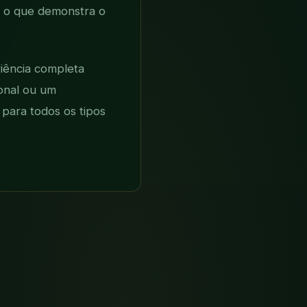
, o que demonstra o
riência completa
onal ou um
para todos os tipos