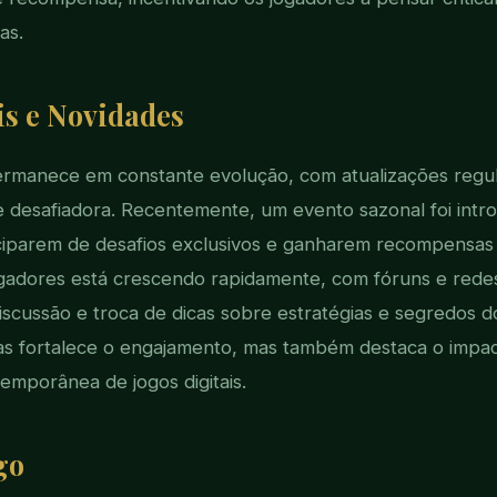
as.
is e Novidades
rmanece em constante evolução, com atualizações regu
 e desafiadora. Recentemente, um evento sazonal foi intr
ciparem de desafios exclusivos e ganharem recompensas 
gadores está crescendo rapidamente, com fóruns e redes
scussão e troca de dicas sobre estratégias e segredos do
s fortalece o engajamento, mas também destaca o impacto
temporânea de jogos digitais.
go