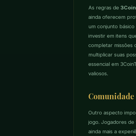
As regras de
3Coin
ainda oferecem pro
um conjunto básico 
investir em itens q
completar missões 
multiplicar suas po
essencial em 3CoinT
valiosos.
Comunidade 
Outro aspecto impo
jogo. Jogadores de 
ainda mais a experi