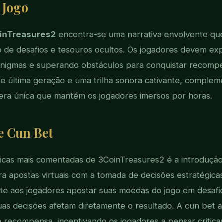
 Jogo
inTreasures2
encontra-se uma narrativa envolvente que
de desafios e tesouros ocultos. Os jogadores devem exp
enigmas e superando obstáculos para conquistar recompe
de última geração e uma trilha sonora cativante, compleme
era única que mantém os jogadores imersos por horas.
e Cun Bet
ticas mais comentadas de 3CoinTreasures2 é a introduçã
a apostas virtuais com a tomada de decisões estratégicas
te aos jogadores apostar suas moedas do jogo em desafi
uas decisões afetam diretamente o resultado. A cun bet
e recompensa, incentivando os jogadores a pensar critic