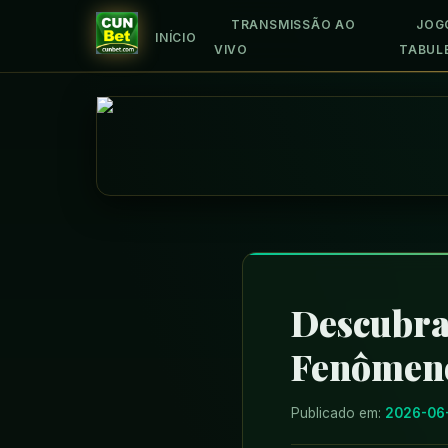
TRANSMISSÃO AO
JOG
INÍCIO
VIVO
TABUL
Descubra
Fenômeno
Publicado em:
2026-06