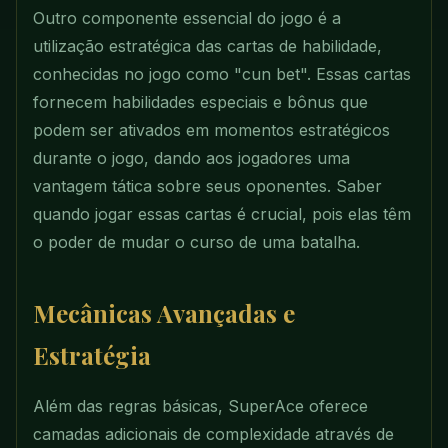
Outro componente essencial do jogo é a
utilização estratégica das cartas de habilidade,
conhecidas no jogo como "cun bet". Essas cartas
fornecem habilidades especiais e bônus que
podem ser ativados em momentos estratégicos
durante o jogo, dando aos jogadores uma
vantagem tática sobre seus oponentes. Saber
quando jogar essas cartas é crucial, pois elas têm
o poder de mudar o curso de uma batalha.
Mecânicas Avançadas e
Estratégia
Além das regras básicas, SuperAce oferece
camadas adicionais de complexidade através de