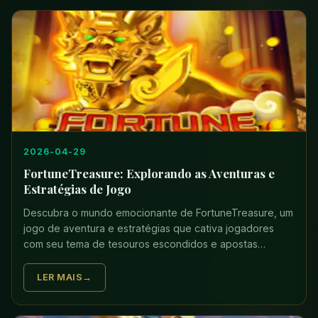
2026-04-29
FortuneTreasure: Explorando as Aventuras e
Estratégias de Jogo
Descubra o mundo emocionante de FortuneTreasure, um
jogo de aventura e estratégias que cativa jogadores
com seu tema de tesouros escondidos e apostas
intrigantes.
LER MAIS