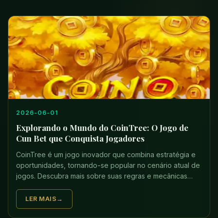
2026-06-01
Explorando o Mundo do CoinTree: O Jogo de
Cun Bet que Conquista Jogadores
CoinTree é um jogo inovador que combina estratégia e
oportunidades, tornando-se popular no cenário atual de
jogos. Descubra mais sobre suas regras e mecânicas
únicas.
LER MAIS