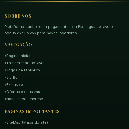
SOBRE NÓS
Plataforma cunbet com pagamentos via Pix, jogos ao vivo e
bônus exclusivos para novos jogadores.
NAVEGAÇÃO
Página Inicial
Transmissão ao vivo
Jogos de tabuleiro
Sic Bo
Exclusivo
Ofertas exclusivas
Notícias da Empresa
PÁGINAS IMPORTANTES
SiteMap (Mapa do site)