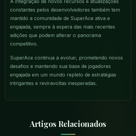
A integração de novos recursos e atualizações
constantes pelos desenvolvedores também tem
mantido a comunidade de SuperAce ativa e
engajada, sempre à espera das mais recentes
adições que podem alterar o panorama
competitivo.
SuperAce continua a evoluir, prometendo novos
desafios e mantendo sua base de jogadores
engajada em um mundo repleto de estratégias
intrigantes e reviravoltas inesperadas.
Artigos Relacionados