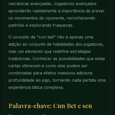
mecânicas avançadas. Jogadores avançados
aprenderão rapidamente a importância de prever
os movimentos do oponente, reconhecendo
padrões e explorando fraquezas.
O conceito de "cun bet" não é apenas uma
adição ao conjunto de habilidades dos jogadores,
mas um elemento que redefine estratégias
tradicionais. Conhecer as possibilidades que estas
cartas oferecem e como elas podem ser
combinadas para efeitos massivos adiciona
profundidade ao jogo, tornando cada partida uma
experiência tática complexa.
Palavra-chave: Cun Bet e seu