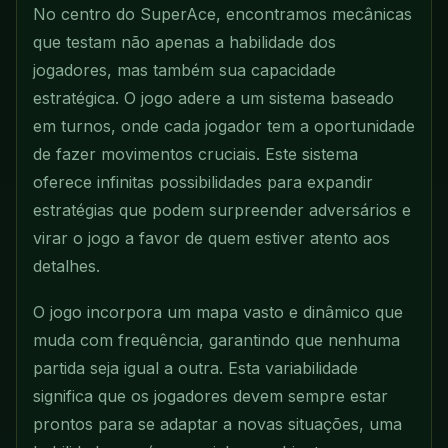
No centro do SuperAce, encontramos mecânicas
que testam não apenas a habilidade dos
jogadores, mas também sua capacidade
estratégica. O jogo adere a um sistema baseado
em turnos, onde cada jogador tem a oportunidade
de fazer movimentos cruciais. Este sistema
oferece infinitas possibilidades para expandir
estratégias que podem surpreender adversários e
virar o jogo a favor de quem estiver atento aos
detalhes.
O jogo incorpora um mapa vasto e dinâmico que
muda com frequência, garantindo que nenhuma
partida seja igual a outra. Esta variabilidade
significa que os jogadores devem sempre estar
prontos para se adaptar a novas situações, uma