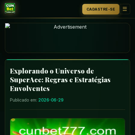
☰
CADASTRE-SE
INÍCIO
TRANSMISSÃO AO VIVO
JOGOS DE TABULEIRO
SIC BO
Explorando o Universo de
SuperAce: Regras e Estratégias
EXCLUSIVO
Envolventes
OFERTAS EXCLUSIVAS
Publicado em:
2026-06-29
NOTÍCIAS DA EMPRESA