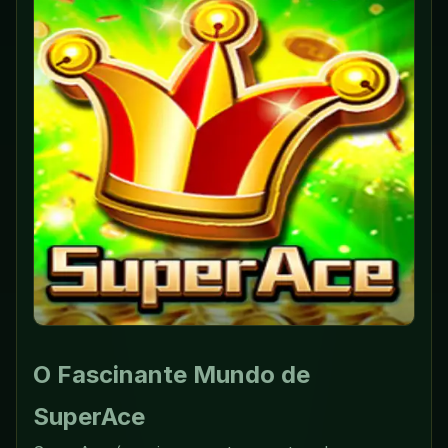
O Fascinante Mundo de
SuperAce