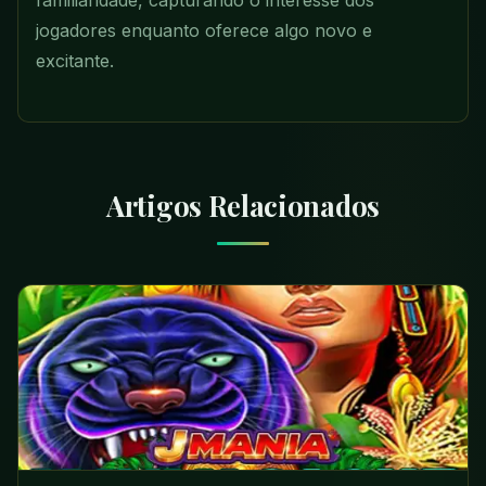
familiaridade, capturando o interesse dos
jogadores enquanto oferece algo novo e
excitante.
Artigos Relacionados