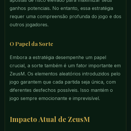
apostas de risco elevado para maximizar seus
ganhos potenciais. No entanto, essa estratégia
requer uma compreensão profunda do jogo e dos
outros jogadores.
O Papel da Sorte
Embora a estratégia desempenhe um papel
crucial, a sorte também é um fator importante em
ZeusM. Os elementos aleatórios introduzidos pelo
jogo garantem que cada partida seja única, com
diferentes desfechos possíveis. Isso mantém o
jogo sempre emocionante e imprevisível.
Impacto Atual de ZeusM