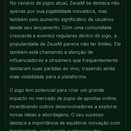
No cenário de jogos atual, ZeusM se destaca não
apenas por sua jogabilidade inovadora, mas
também pelo aumento significativo de usuários
desde seu lançamento. Com uma comunidade
crescente e eventos regulares dentro do jogo, a
popularidade de ZeusM parece não ter limites. Ele
também está chamando a atenção de
influenciadores e streamers que frequentemente
destacam suas partidas ao vivo, trazendo ainda
mais visibilidade para a plataforma.
O jogo tem potencial para criar um grande
impacto no mercado de jogos de apostas online,
incentivando outros desenvolvedores a explorar
novas ideias e abordagens. O seu sucesso
destaca a importância de equilibrar inovação com