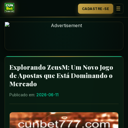
☰
CADASTRE-SE
INÍCIO
TRANSMISSÃO AO VIVO
JOGOS DE TABULEIRO
SIC BO
Explorando ZeusM: Um Novo Jogo
de Apostas que Está Dominando o
EXCLUSIVO
Mercado
OFERTAS EXCLUSIVAS
Publicado em:
2026-06-11
NOTÍCIAS DA EMPRESA