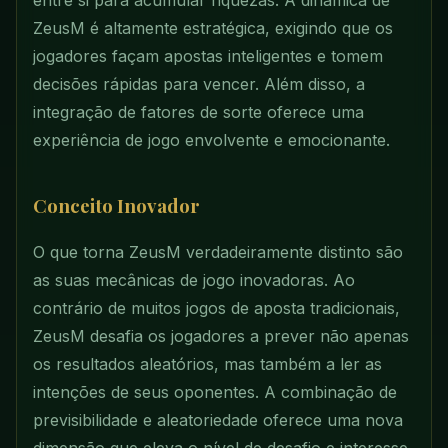
entre si para acumular riquezas. A dinâmica de
ZeusM é altamente estratégica, exigindo que os
jogadores façam apostas inteligentes e tomem
decisões rápidas para vencer. Além disso, a
integração de fatores de sorte oferece uma
experiência de jogo envolvente e emocionante.
Conceito Inovador
O que torna ZeusM verdadeiramente distinto são
as suas mecânicas de jogo inovadoras. Ao
contrário de muitos jogos de aposta tradicionais,
ZeusM desafia os jogadores a prever não apenas
os resultados aleatórios, mas também a ler as
intenções de seus oponentes. A combinação de
previsibilidade e aleatoriedade oferece uma nova