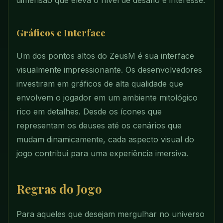
dimensão que eleva o nível de desafio e interesse.
Gráficos e Interface
Um dos pontos altos do ZeusM é sua interface
visualmente impressionante. Os desenvolvedores
investiram em gráficos de alta qualidade que
envolvem o jogador em um ambiente mitológico
rico em detalhes. Desde os ícones que
representam os deuses até os cenários que
mudam dinamicamente, cada aspecto visual do
jogo contribui para uma experiência imersiva.
Regras do Jogo
Para aqueles que desejam mergulhar no universo