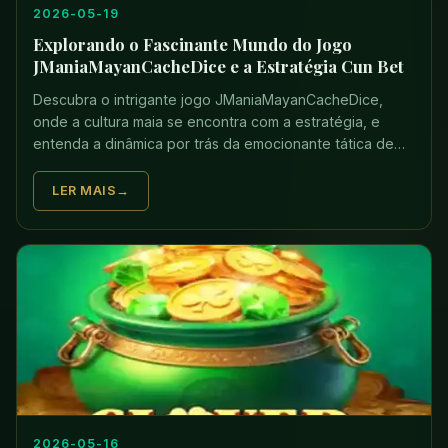
2026-05-19
Explorando o Fascinante Mundo do Jogo
JManiaMayanCacheDice e a Estratégia Cun Bet
Descubra o intrigante jogo JManiaMayanCacheDice,
onde a cultura maia se encontra com a estratégia, e
entenda a dinâmica por trás da emocionante tática de
jogo cun bet.
LER MAIS
2026-05-16