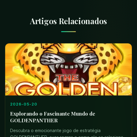
Artigos Relacionados
2026-05-20
Explorando o Fascinante Mundo de
GOLDENPANTHER
Descubra o emocionante jogo de estratégia