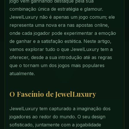
jogo vem ganhando destaque pela sua
combinação única de estratégia e glamour.
JewelLuxury não é apenas um jogo comum; ele
representa uma nova era nas apostas online,
onde cada jogador pode experimentar a emoção
de ganhar e a satisfação estética. Neste artigo,
vamos explorar tudo o que JewelLuxury tem a
oferecer, desde a sua introdução até as regras
que o tornam um dos jogos mais populares
atualmente.
O Fascínio de JewelLuxury
JewelLuxury tem capturado a imaginação dos
jogadores ao redor do mundo. O seu design
sofisticado, juntamente com a jogabilidade