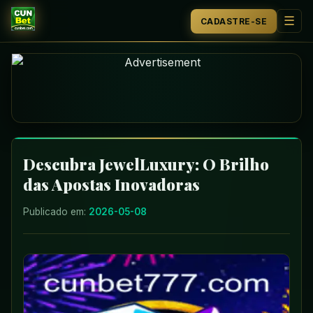
☰
CADASTRE-SE
INÍCIO
TRANSMISSÃO AO VIVO
JOGOS DE TABULEIRO
SIC BO
Descubra JewelLuxury: O Brilho
das Apostas Inovadoras
EXCLUSIVO
Publicado em:
2026-05-08
OFERTAS EXCLUSIVAS
NOTÍCIAS DA EMPRESA