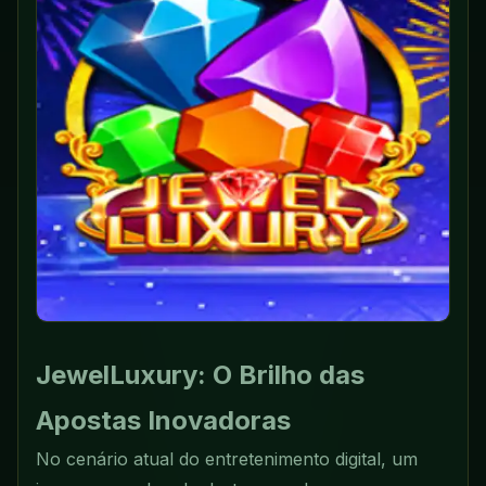
JewelLuxury: O Brilho das
Apostas Inovadoras
No cenário atual do entretenimento digital, um