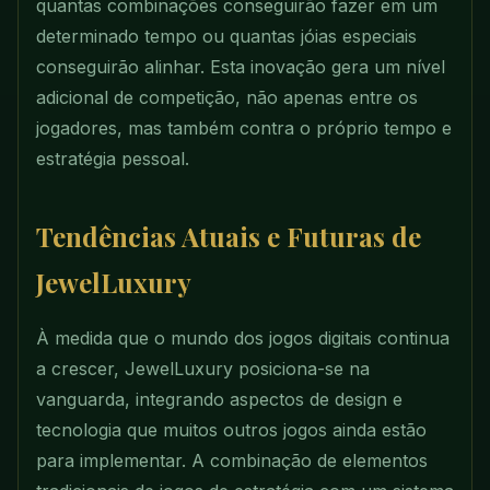
quantas combinações conseguirão fazer em um
determinado tempo ou quantas jóias especiais
conseguirão alinhar. Esta inovação gera um nível
adicional de competição, não apenas entre os
jogadores, mas também contra o próprio tempo e
estratégia pessoal.
Tendências Atuais e Futuras de
JewelLuxury
À medida que o mundo dos jogos digitais continua
a crescer, JewelLuxury posiciona-se na
vanguarda, integrando aspectos de design e
tecnologia que muitos outros jogos ainda estão
para implementar. A combinação de elementos