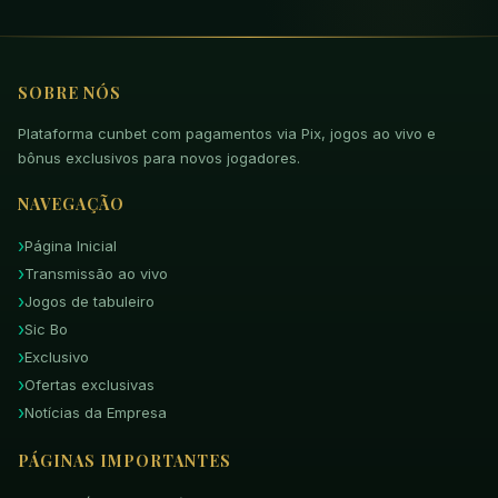
SOBRE NÓS
Plataforma cunbet com pagamentos via Pix, jogos ao vivo e
bônus exclusivos para novos jogadores.
NAVEGAÇÃO
Página Inicial
Transmissão ao vivo
Jogos de tabuleiro
Sic Bo
Exclusivo
Ofertas exclusivas
Notícias da Empresa
PÁGINAS IMPORTANTES