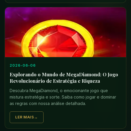
2026-06-06
Explorando o Mundo de MegaDiamond: O Jogo
Revolucionário de Estratégia e Riqueza
Descubra MegaDiamond, o emocionante jogo que
mistura estratégia e sorte. Saiba como jogar e dominar
as regras com nossa análise detalhada.
LER MAIS