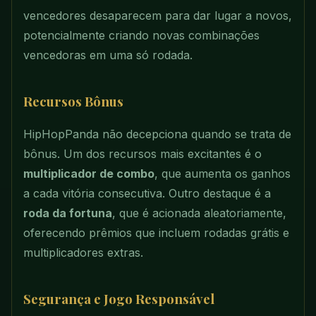
vencedores desaparecem para dar lugar a novos,
potencialmente criando novas combinações
vencedoras em uma só rodada.
Recursos Bônus
HipHopPanda não decepciona quando se trata de
bônus. Um dos recursos mais excitantes é o
multiplicador de combo
, que aumenta os ganhos
a cada vitória consecutiva. Outro destaque é a
roda da fortuna
, que é acionada aleatoriamente,
oferecendo prêmios que incluem rodadas grátis e
multiplicadores extras.
Segurança e Jogo Responsável