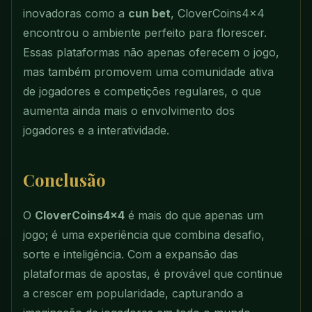
inovadoras como a
cun bet
, CloverCoins4x4
encontrou o ambiente perfeito para florescer.
Essas plataformas não apenas oferecem o jogo,
mas também promovem uma comunidade ativa
de jogadores e competições regulares, o que
aumenta ainda mais o envolvimento dos
jogadores e a interatividade.
Conclusão
O
CloverCoins4x4
é mais do que apenas um
jogo; é uma experiência que combina desafio,
sorte e inteligência. Com a expansão das
plataformas de apostas, é provável que continue
a crescer em popularidade, capturando a