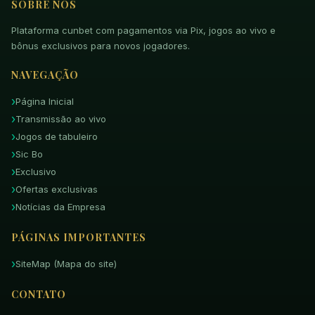
SOBRE NÓS
Plataforma cunbet com pagamentos via Pix, jogos ao vivo e
bônus exclusivos para novos jogadores.
NAVEGAÇÃO
Página Inicial
Transmissão ao vivo
Jogos de tabuleiro
Sic Bo
Exclusivo
Ofertas exclusivas
Notícias da Empresa
PÁGINAS IMPORTANTES
SiteMap (Mapa do site)
CONTATO