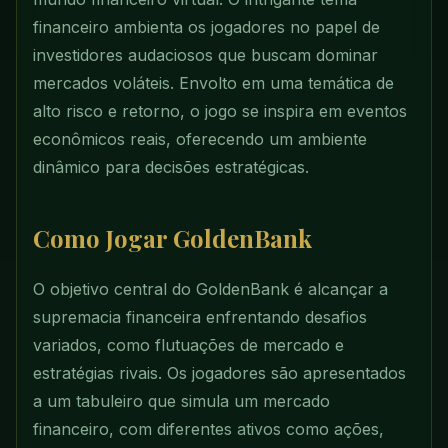
financeiro ambienta os jogadores no papel de
investidores audaciosos que buscam dominar
mercados voláteis. Envolto em uma temática de
alto risco e retorno, o jogo se inspira em eventos
econômicos reais, oferecendo um ambiente
dinâmico para decisões estratégicas.
Como Jogar GoldenBank
O objetivo central do GoldenBank é alcançar a
supremacia financeira enfrentando desafios
variados, como flutuações de mercado e
estratégias rivais. Os jogadores são apresentados
a um tabuleiro que simula um mercado
financeiro, com diferentes ativos como ações,