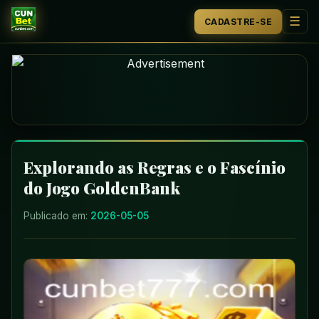
☰
CADASTRE-SE
INÍCIO
TRANSMISSÃO AO VIVO
JOGOS DE TABULEIRO
SIC BO
Explorando as Regras e o Fascínio
do Jogo GoldenBank
EXCLUSIVO
Publicado em:
2026-05-05
OFERTAS EXCLUSIVAS
NOTÍCIAS DA EMPRESA