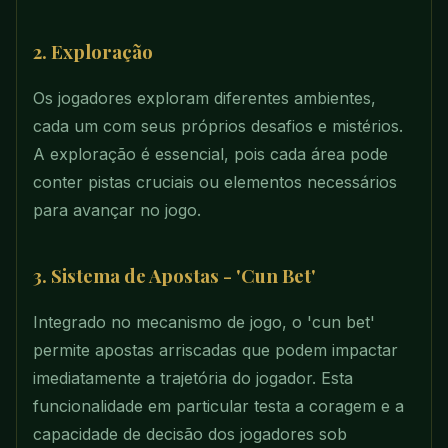
2. Exploração
Os jogadores exploram diferentes ambientes,
cada um com seus próprios desafios e mistérios.
A exploração é essencial, pois cada área pode
conter pistas cruciais ou elementos necessários
para avançar no jogo.
3. Sistema de Apostas - 'Cun Bet'
Integrado no mecanismo de jogo, o 'cun bet'
permite apostas arriscadas que podem impactar
imediatamente a trajetória do jogador. Esta
funcionalidade em particular testa a coragem e a
capacidade de decisão dos jogadores sob