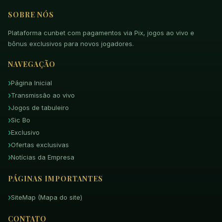
SOBRE NÓS
Plataforma cunbet com pagamentos via Pix, jogos ao vivo e
bônus exclusivos para novos jogadores.
NAVEGAÇÃO
Página Inicial
Transmissão ao vivo
Jogos de tabuleiro
Sic Bo
Exclusivo
Ofertas exclusivas
Notícias da Empresa
PÁGINAS IMPORTANTES
SiteMap (Mapa do site)
CONTATO