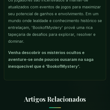
Os jogadores são incentivados a manter-se
atualizados com eventos de jogos para maximizar
seu potencial de ganhos e envolvimento. Em um
mundo onde lealdade e conhecimento histórico se
entrelaçam, 'BookofMystery' provê uma rica
tapeçaria de desafios para explorar, resolver e
dominar.
Venha descobrir os mistérios ocultos e
aventure-se onde poucos ousaram na saga
inesquecível que é 'BookofMystery'.
Artigos Relacionados