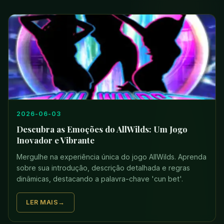
2026-06-03
Descubra as Emoções do AllWilds: Um Jogo
Inovador e Vibrante
Mergulhe na experiência única do jogo AllWilds. Aprenda
sobre sua introdução, descrição detalhada e regras
dinâmicas, destacando a palavra-chave 'cun bet'.
LER MAIS