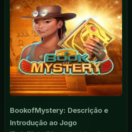
BookofMystery: Descrição e
Introdução ao Jogo