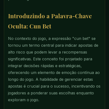
Introduzindo a Palavra-Chave
Oculta: Cun Bet
No contexto do jogo, a expressão "cun bet" se
tornou um termo central para indicar apostas de
alto risco que podem levar a recompensas
significativas. Este conceito foi projetado para
integrar decisões rápidas e estratégicas,
oferecendo um elemento de emoção contínua ao
longo do jogo. A habilidade de gerenciar estas
apostas é crucial para o sucesso, incentivando os
jogadores a ponderar suas escolhas enquanto
exploram o jogo.