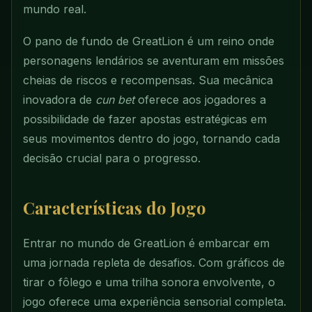
mundo real.
O pano de fundo de GreatLion é um reino onde
personagens lendários se aventuram em missões
cheias de riscos e recompensas. Sua mecânica
inovadora de
cun bet
oferece aos jogadores a
possibilidade de fazer apostas estratégicas em
seus movimentos dentro do jogo, tornando cada
decisão crucial para o progresso.
Características do Jogo
Entrar no mundo de GreatLion é embarcar em
uma jornada repleta de desafios. Com gráficos de
tirar o fôlego e uma trilha sonora envolvente, o
jogo oferece uma experiência sensorial completa.