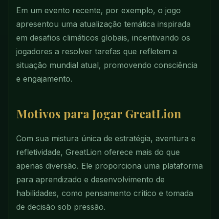
Em um evento recente, por exemplo, o jogo
apresentou uma atualização temática inspirada
em desafios climáticos globais, incentivando os
jogadores a resolver tarefas que refletem a
situação mundial atual, promovendo consciência
e engajamento.
Motivos para Jogar GreatLion
Com sua mistura única de estratégia, aventura e
refletividade, GreatLion oferece mais do que
apenas diversão. Ele proporciona uma plataforma
para aprendizado e desenvolvimento de
habilidades, como pensamento crítico e tomada
de decisão sob pressão.