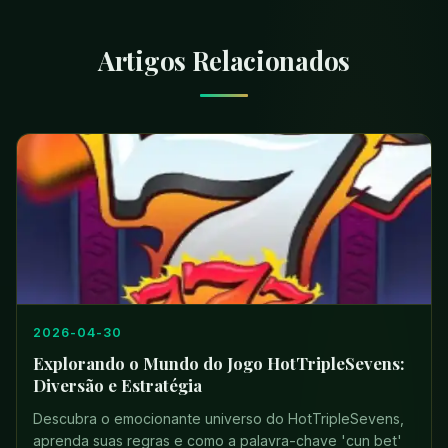
Artigos Relacionados
2026-04-30
Explorando o Mundo do Jogo HotTripleSevens:
Diversão e Estratégia
Descubra o emocionante universo do HotTripleSevens,
aprenda suas regras e como a palavra-chave 'cun bet'