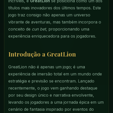
incríveis, e
GreatLion
se posiciona como um dos
títulos mais inovadores dos últimos tempos. Este
jogo traz consigo não apenas um universo
vibrante de aventuras, mas também incorpora o
conceito de
cun bet
, proporcionando uma
experiência enriquecedora para os jogadores.
Introdução a GreatLion
GreatLion não é apenas um jogo; é uma
experiência de imersão total em um mundo onde
estratégia e previsão se encontram. Lançado
recentemente, o jogo vem ganhando destaque
por seu design único e narrativa envolvente,
levando os jogadores a uma jornada épica em um
cenário de fantasia inspirado por eventos do