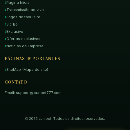
Página Inicial
Transmissão ao vivo
Jogos de tabuleiro
Sic Bo
Exclusivo
Ofertas exclusivas
Notícias da Empresa
PÁGINAS IMPORTANTES
SiteMap (Mapa do site)
CONTATO
Email: support@cunbet777.com
© 2026 cun bet. Todos os direitos reservados.