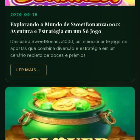
2026-06-19
Explorando o Mundo de SweetBonanza1000:
Aventura e Estratégia em um Só Jogo
Descubra SweetBonanza1000, um emocionante jogo de
apostas que combina diversão e estratégia em um
cenário repleto de doces e prêmios.
LER MAIS