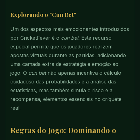
Explorando o "Cun Bet"
Um dos aspectos mais emocionantes introduzidos
por CricketFever é o
cun bet
. Este recurso
especial permite que os jogadores realizem
apostas virtuais durante as partidas, adicionando
uma camada extra de estratégia e emoção ao
jogo. O
cun bet
não apenas incentiva o cálculo
cuidadoso das probabilidades e a análise das
estatísticas, mas também simula o risco e a
recompensa, elementos essenciais no críquete
real.
Regras do Jogo: Dominando o