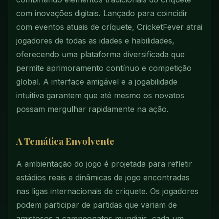
com inovações digitais. Lançado para coincidir
com eventos atuais de críquete, CricketFever atrai
jogadores de todas as idades e habilidades,
oferecendo uma plataforma diversificada que
permite aprimoramento contínuo e competição
global. A interface amigável e a jogabilidade
intuitiva garantem que até mesmo os novatos
possam mergulhar rapidamente na ação.
A Temática Envolvente
A ambientação do jogo é projetada para refletir
estádios reais e dinâmicas de jogo encontradas
nas ligas internacionais de críquete. Os jogadores
podem participar de partidas que variam de
amistosos a campeonatos mundiais, cada um