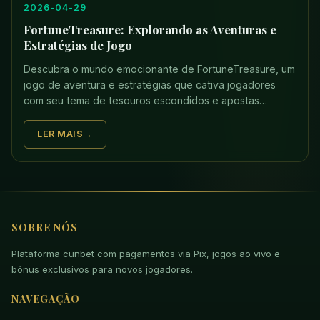
2026-04-29
FortuneTreasure: Explorando as Aventuras e
Estratégias de Jogo
Descubra o mundo emocionante de FortuneTreasure, um
jogo de aventura e estratégias que cativa jogadores
com seu tema de tesouros escondidos e apostas
intrigantes.
LER MAIS
SOBRE NÓS
Plataforma cunbet com pagamentos via Pix, jogos ao vivo e
bônus exclusivos para novos jogadores.
NAVEGAÇÃO