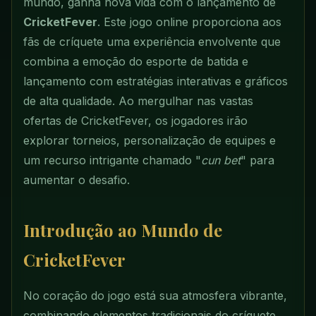
mundo, ganha nova vida com o lançamento de
CricketFever
. Este jogo online proporciona aos
fãs de críquete uma experiência envolvente que
combina a emoção do esporte de batida e
lançamento com estratégias interativas e gráficos
de alta qualidade. Ao mergulhar nas vastas
ofertas de CricketFever, os jogadores irão
explorar torneios, personalização de equipes e
um recurso intrigante chamado "
cun bet
" para
aumentar o desafio.
Introdução ao Mundo de
CricketFever
No coração do jogo está sua atmosfera vibrante,
combinando elementos tradicionais do críquete