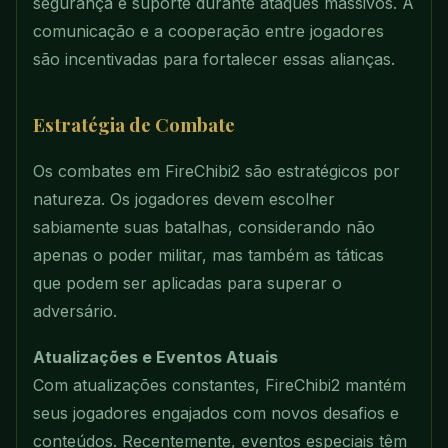
segurança e suporte durante ataques massivos. A
comunicação e a cooperação entre jogadores
são incentivadas para fortalecer essas alianças.
Estratégia de Combate
Os combates em FireChibi2 são estratégicos por
natureza. Os jogadores devem escolher
sabiamente suas batalhas, considerando não
apenas o poder militar, mas também as táticas
que podem ser aplicadas para superar o
adversário.
Atualizações e Eventos Atuais
Com atualizações constantes, FireChibi2 mantém
seus jogadores engajados com novos desafios e
conteúdos. Recentemente, eventos especiais têm