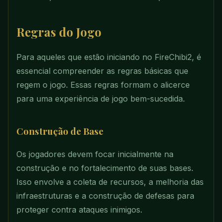
Regras do Jogo
Para aqueles que estão iniciando no FireChibi2, é
essencial compreender as regras básicas que
regem o jogo. Essas regras formam o alicerce
para uma experiência de jogo bem-sucedida.
Construção de Base
Os jogadores devem focar inicialmente na
construção e no fortalecimento de suas bases.
Isso envolve a coleta de recursos, a melhoria das
infraestruturas e a construção de defesas para
proteger contra ataques inimigos.