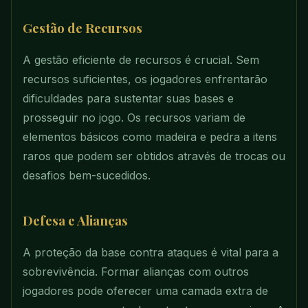
Gestão de Recursos
A gestão eficiente de recursos é crucial. Sem
recursos suficientes, os jogadores enfrentarão
dificuldades para sustentar suas bases e
prosseguir no jogo. Os recursos variam de
elementos básicos como madeira e pedra a itens
raros que podem ser obtidos através de trocas ou
desafios bem-sucedidos.
Defesa e Alianças
A proteção da base contra ataques é vital para a
sobrevivência. Formar alianças com outros
jogadores pode oferecer uma camada extra de