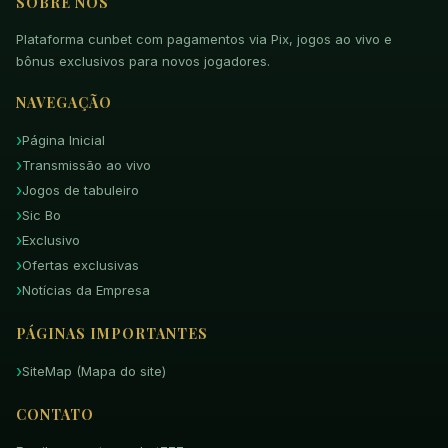
SOBRE NÓS
Plataforma cunbet com pagamentos via Pix, jogos ao vivo e
bônus exclusivos para novos jogadores.
NAVEGAÇÃO
Página Inicial
Transmissão ao vivo
Jogos de tabuleiro
Sic Bo
Exclusivo
Ofertas exclusivas
Notícias da Empresa
PÁGINAS IMPORTANTES
SiteMap (Mapa do site)
CONTATO