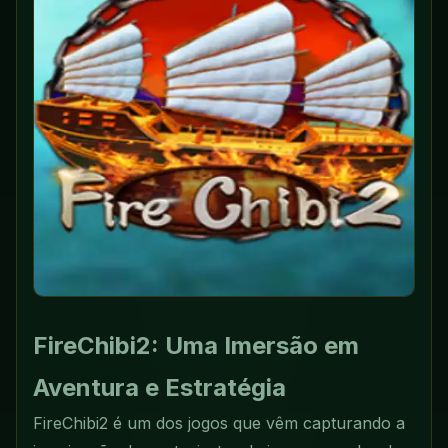
FireChibi2: Uma Imersão em
Aventura e Estratégia
FireChibi2 é um dos jogos que vêm capturando a