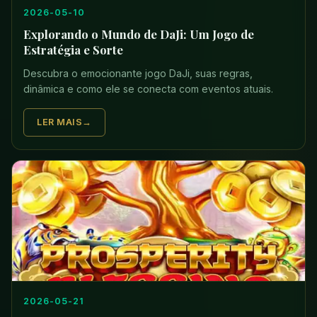
2026-05-10
Explorando o Mundo de DaJi: Um Jogo de
Estratégia e Sorte
Descubra o emocionante jogo DaJi, suas regras,
dinâmica e como ele se conecta com eventos atuais.
LER MAIS
2026-05-21