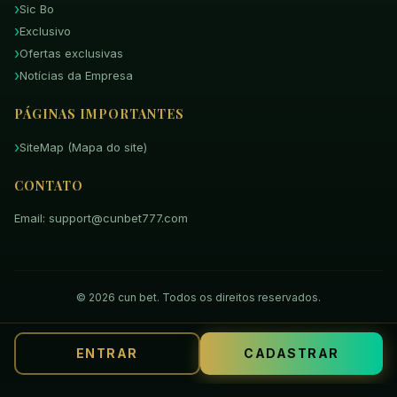
Sic Bo
Exclusivo
Ofertas exclusivas
Notícias da Empresa
PÁGINAS IMPORTANTES
SiteMap (Mapa do site)
CONTATO
Email: support@cunbet777.com
© 2026 cun bet. Todos os direitos reservados.
ENTRAR
CADASTRAR