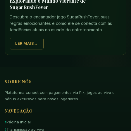
Explorando o Mundo Vibrante de
SugarRushFever
Descubra o encantador jogo SugarRushFever, suas
regras emocionantes e como ele se conecta com as
tendências atuais no mundo do entretenimento.
LER MAIS
SOBRE NÓS
Plataforma cunbet com pagamentos via Pix, jogos ao vivo e
bônus exclusivos para novos jogadores.
NAVEGAÇÃO
Página Inicial
Transmissão ao vivo