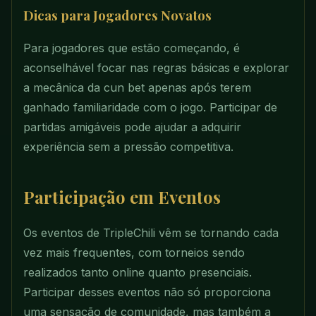
Dicas para Jogadores Novatos
Para jogadores que estão começando, é
aconselhável focar nas regras básicas e explorar
a mecânica da cun bet apenas após terem
ganhado familiaridade com o jogo. Participar de
partidas amigáveis pode ajudar a adquirir
experiência sem a pressão competitiva.
Participação em Eventos
Os eventos de TripleChili vêm se tornando cada
vez mais frequentes, com torneios sendo
realizados tanto online quanto presenciais.
Participar desses eventos não só proporciona
uma sensação de comunidade, mas também a