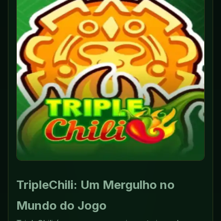
TripleChili: Um Mergulho no
Mundo do Jogo