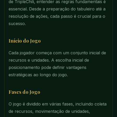
de TripleChili, entender as regras fundamentais é
essencial. Desde a preparação do tabuleiro até a
resolução de ações, cada passo é crucial para o
sucesso.
Início do Jogo
Cada jogador começa com um conjunto inicial de
recursos e unidades. A escolha inicial de
posicionamento pode definir vantagens
estratégicas ao longo do jogo.
Fases do Jogo
O jogo é dividido em várias fases, incluindo coleta
de recursos, movimentação de unidades,