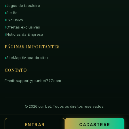
Jogos de tabuleiro
Sic Bo
Exclusivo
Ofertas exclusivas
Notícias da Empresa
PÁGINAS IMPORTANTES
SiteMap (Mapa do site)
CONTATO
Email: support@cunbet777.com
© 2026 cun bet. Todos os direitos reservados.
ENTRAR
CADASTRAR