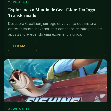
2026-06-18
Explorando o Mundo de GreatLion: Um Jogo
Transformador
Descubra GreatLion, um jogo envolvente que mistura
entretenimento inovador com conceitos estratégicos de
apostas, oferecendo uma experiência única.
LER MAIS
2026-05-13