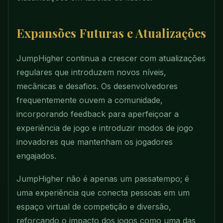
Expansões Futuras e Atualizações
JumpHigher continua a crescer com atualizações
regulares que introduzem novos níveis,
mecânicas e desafios. Os desenvolvedores
frequentemente ouvem a comunidade,
incorporando feedback para aperfeiçoar a
experiência de jogo e introduzir modos de jogo
inovadores que mantenham os jogadores
engajados.
JumpHigher não é apenas um passatempo; é
uma experiência que conecta pessoas em um
espaço virtual de competição e diversão,
reforçando o impacto dos jogos como uma das