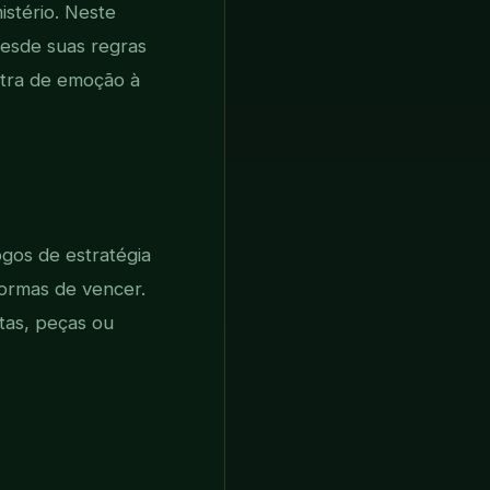
stério. Neste
desde suas regras
xtra de emoção à
ogos de estratégia
ormas de vencer.
tas, peças ou