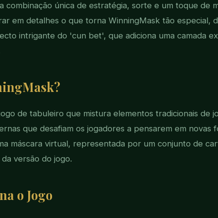
 combinação única de estratégia, sorte e um toque de mi
rar em detalhes o que torna WinningMask tão especial, 
pecto intrigante do 'cun bet', que adiciona uma camada e
.
ningMask?
go de tabuleiro que mistura elementos tradicionais de j
rnas que desafiam os jogadores a pensarem em novas f
a máscara virtual, representada por um conjunto de car
da versão do jogo.
na o Jogo