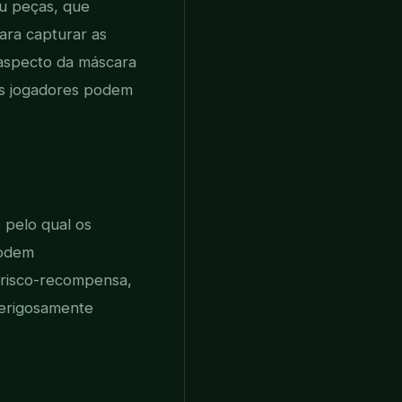
u peças, que
para capturar as
 aspecto da máscara
 os jogadores podem
 pelo qual os
podem
e risco-recompensa,
perigosamente