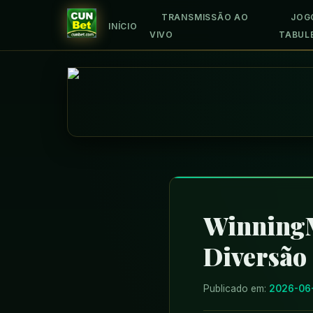
TRANSMISSÃO AO
JOG
INÍCIO
VIVO
TABUL
WinningM
Diversão
Publicado em:
2026-06