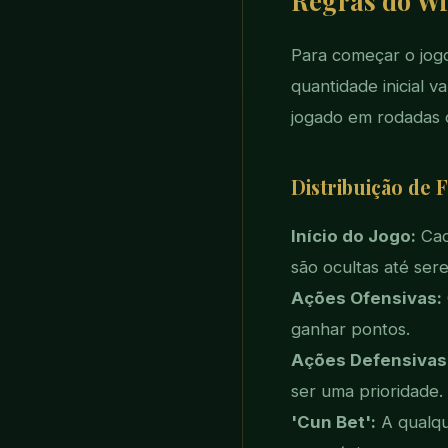
Regras do W
Para começar o jogo
quantidade inicial 
jogado em rodadas o
Distribuição de 
Início do Jogo:
Cad
são ocultas até ser
Ações Ofensivas:
ganhar pontos.
Ações Defensivas
ser uma prioridade.
'Cun Bet':
A qualqu