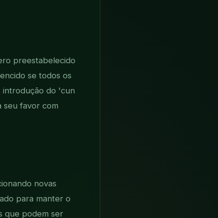
ero preestabelecido
encido se todos os
A introdução do 'cun
a seu favor com
icionando novas
çado para manter o
ais que podem ser