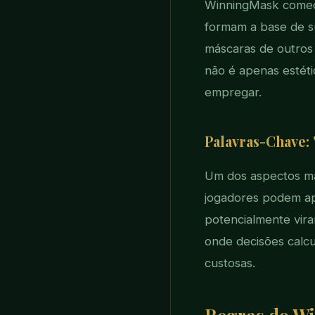
WinningMask começa
formam a base de su
máscaras de outros
não é apenas estéti
empregar.
Palavras-Chave:
Um dos aspectos mai
jogadores podem ap
potencialmente vira
onde decisões calc
custosas.