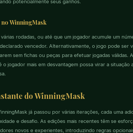
tando potencialmente seus ganhos.
 no WinningMask
r várias rodadas, ou até que um jogador acumule um núm
declarado vencedor. Alternativamente, o jogo pode ser v
carem sem fichas ou peças para efetuar jogadas válidas. 
é o jogador mais em desvantagem possa virar a situação 
sa.
nstante do WinningMask
inningMask já passou por várias iterações, cada uma ad
idade e desafio. As edições mais recentes têm se esfor
gadores novos e experientes, introduzindo regras opcion