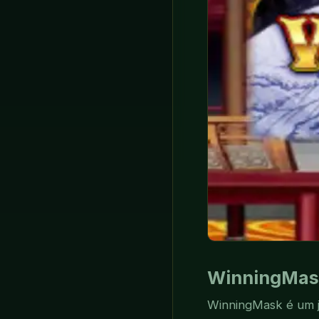
WinningMask
WinningMask é um j