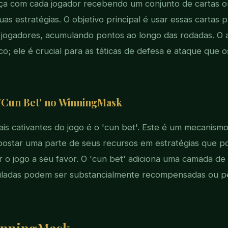
 com cada jogador recebendo um conjunto de cartas o
as estratégias. O objetivo principal é usar essas cartas 
 jogadores, acumulando pontos ao longo das rodadas. O
co; ele é crucial para as táticas de defesa e ataque que
 'Cun Bet' no WinningMask
s cativantes do jogo é o 'cun bet'. Este é um mecanismo
ostar uma parte de seus recursos em estratégias que 
r o jogo a seu favor. O 'cun bet' adiciona uma camada d
uladas podem ser substancialmente recompensadas ou 