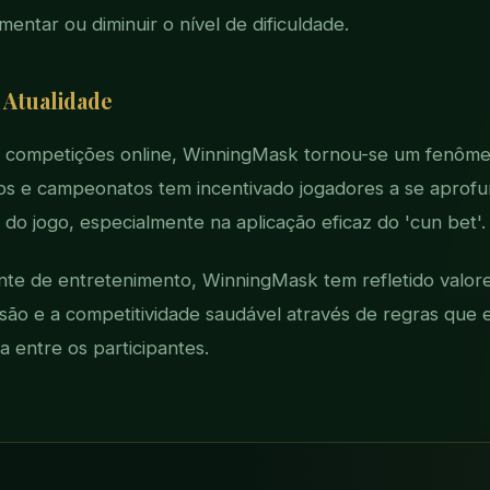
entar ou diminuir o nível de dificuldade.
 Atualidade
competições online, WinningMask tornou-se um fenôme
s e campeonatos tem incentivado jogadores a se aprof
 do jogo, especialmente na aplicação eficaz do 'cun bet'.
te de entretenimento, WinningMask tem refletido valores 
ão e a competitividade saudável através de regras que e
va entre os participantes.