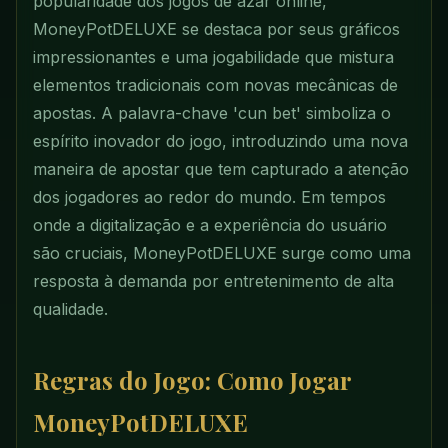
popularidade dos jogos de azar online,
MoneyPotDELUXE se destaca por seus gráficos
impressionantes e uma jogabilidade que mistura
elementos tradicionais com novas mecânicas de
apostas. A palavra-chave 'cun bet' simboliza o
espírito inovador do jogo, introduzindo uma nova
maneira de apostar que tem capturado a atenção
dos jogadores ao redor do mundo. Em tempos
onde a digitalização e a experiência do usuário
são cruciais, MoneyPotDELUXE surge como uma
resposta à demanda por entretenimento de alta
qualidade.
Regras do Jogo: Como Jogar
MoneyPotDELUXE