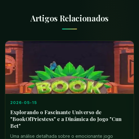
Artigos Relacionados
2026-05-15
Explorando o Fascinante Universo de
"BookOfPriestess" e a Dinâmica do Jogo "Cun
Bet"
Uma análise detalhada sobre o emocionante jogo