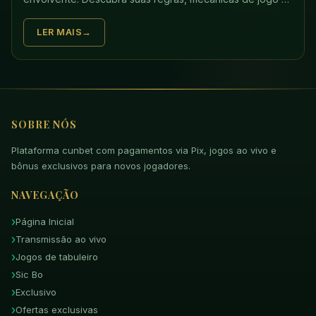
como ele se relaciona com eventos atuais.
LER MAIS
SOBRE NÓS
Plataforma cunbet com pagamentos via Pix, jogos ao vivo e
bônus exclusivos para novos jogadores.
NAVEGAÇÃO
Página Inicial
Transmissão ao vivo
Jogos de tabuleiro
Sic Bo
Exclusivo
Ofertas exclusivas