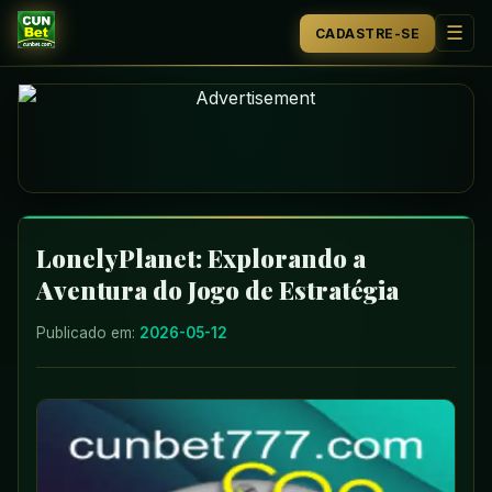
☰
CADASTRE-SE
INÍCIO
TRANSMISSÃO AO VIVO
JOGOS DE TABULEIRO
SIC BO
LonelyPlanet: Explorando a
Aventura do Jogo de Estratégia
EXCLUSIVO
Publicado em:
2026-05-12
OFERTAS EXCLUSIVAS
NOTÍCIAS DA EMPRESA