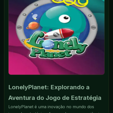
LonelyPlanet: Explorando a
Aventura do Jogo de Estratégia
LonelyPlanet é uma inovação no mundo dos