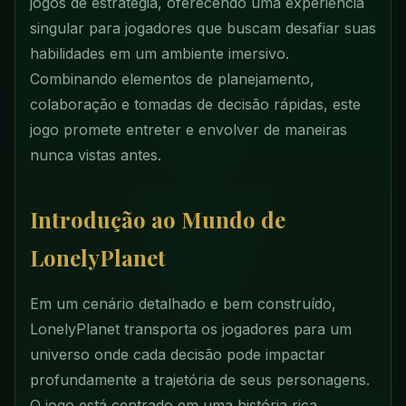
jogos de estratégia, oferecendo uma experiência
singular para jogadores que buscam desafiar suas
habilidades em um ambiente imersivo.
Combinando elementos de planejamento,
colaboração e tomadas de decisão rápidas, este
jogo promete entreter e envolver de maneiras
nunca vistas antes.
Introdução ao Mundo de
LonelyPlanet
Em um cenário detalhado e bem construído,
LonelyPlanet transporta os jogadores para um
universo onde cada decisão pode impactar
profundamente a trajetória de seus personagens.
O jogo está centrado em uma história rica,