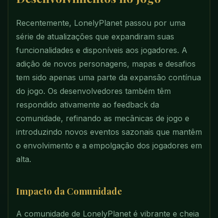
Recentemente, LonelyPlanet passou por uma
série de atualizações que expandiram suas
funcionalidades e disponíveis aos jogadores. A
adição de novos personagens, mapas e desafios
tem sido apenas uma parte da expansão contínua
do jogo. Os desenvolvedores também têm
respondido ativamente ao feedback da
comunidade, refinando as mecânicas de jogo e
introduzindo novos eventos sazonais que mantêm
o envolvimento e a empolgação dos jogadores em
alta.
Impacto da Comunidade
A comunidade de LonelyPlanet é vibrante e cheia